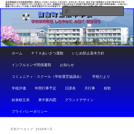
メ
サ
しなやかに 力強く 咲き誇る
イ
ブ
検
ン
コ
索
コ
ン
函南町立東中学校
ン
テ
テ
ン
ン
ツ
ツ
へ
メ
ホーム
ＰＴＡあいさつ運動
いじめ防止基本方針
へ
移
イ
移
動
ン
インフルエンザ関係書類
お知らせ
動
メ
ニ
コミュニティ・スクール（学校運営協議会）
学校だより
ュ
ー
学校評価
年間行事予定
日課表
月行事
校歌
給食献立表
東中案内図
グランドデザイン
プライバシーポリシー
月別アーカイブ:
2026年1月