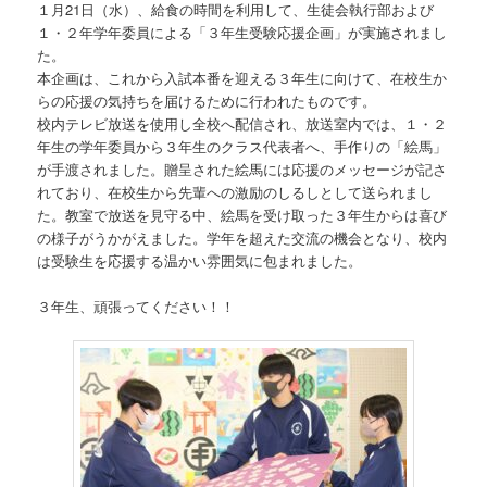
１月21日（水）、給食の時間を利用して、生徒会執行部および
１・２年学年委員による「３年生受験応援企画」が実施されまし
た。
本企画は、これから入試本番を迎える３年生に向けて、在校生か
らの応援の気持ちを届けるために行われたものです。
校内テレビ放送を使用し全校へ配信され、放送室内では、１・２
年生の学年委員から３年生のクラス代表者へ、手作りの「絵馬」
が手渡されました。贈呈された絵馬には応援のメッセージが記さ
れており、在校生から先輩への激励のしるしとして送られまし
た。教室で放送を見守る中、絵馬を受け取った３年生からは喜び
の様子がうかがえました。学年を超えた交流の機会となり、校内
は受験生を応援する温かい雰囲気に包まれました。
３年生、頑張ってください！！