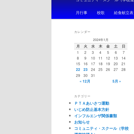
メ
ニ
月行事
校歌
給食献立表
ュ
ー
カレンダー
2024年1月
月
火
水
木
金
土
日
1
2
3
4
5
6
7
8
9
10
11
12
13
14
15
16
17
18
19
20
21
22
23
24
25
26
27
28
29
30
31
« 12月
5月 »
カテゴリー
ＰＴＡあいさつ運動
いじめ防止基本方針
インフルエンザ関係書類
お知らせ
コミュニティ・スクール（学校