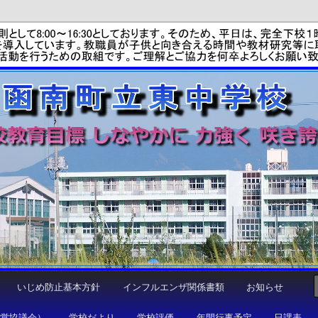
学校
いじめ防止基本方針
インフルエンザ関係書類
お知らせ
運営協議会）
学校だより
学校評価
年間行事予定
日課表