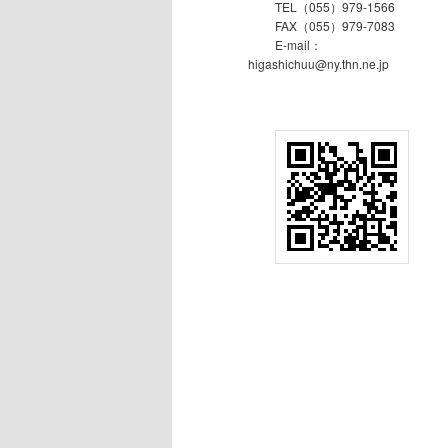
TEL（055）979-1566
FAX（055）979-7083
E-mail：
higashichuu@ny.thn.ne.jp