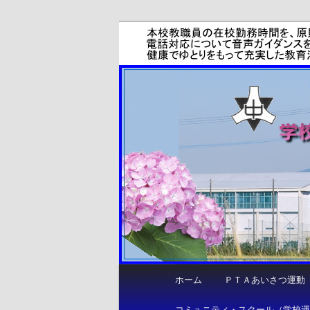
メ
サ
しなやかに 力強く 咲き誇る
イ
ブ
ン
コ
函南町立東中
コ
ン
ン
テ
テ
ン
ン
ツ
ツ
へ
へ
移
移
動
動
メ
ホーム
ＰＴＡあいさつ運動
イ
ン
コミュニティ・スクール（学校