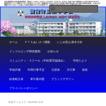
メ
サ
しなやかに 力強く 咲き誇る
イ
ブ
検
ン
コ
索
コ
ン
函南町立東中学校
ン
テ
テ
ン
ン
ツ
ツ
へ
メ
ホーム
ＰＴＡあいさつ運動
いじめ防止基本方針
へ
移
イ
移
動
ン
インフルエンザ関係書類
お知らせ
動
メ
ニ
コミュニティ・スクール（学校運営協議会）
学校だより
ュ
ー
学校評価
年間行事予定
日課表
月行事
校歌
給食献立表
東中案内図
グランドデザイン
プライバシーポリシー
月別アーカイブ:
2025年12月