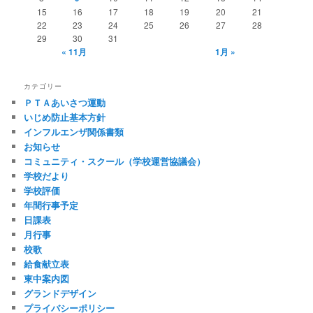
15
16
17
18
19
20
21
22
23
24
25
26
27
28
29
30
31
« 11月
1月 »
カテゴリー
ＰＴＡあいさつ運動
いじめ防止基本方針
インフルエンザ関係書類
お知らせ
コミュニティ・スクール（学校運営協議会）
学校だより
学校評価
年間行事予定
日課表
月行事
校歌
給食献立表
東中案内図
グランドデザイン
プライバシーポリシー