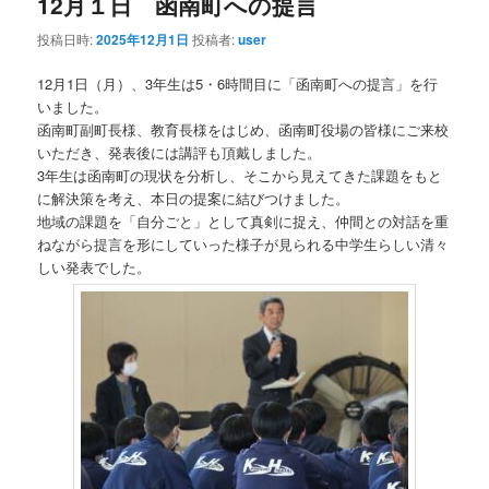
12月１日 函南町への提言
投稿日時:
2025年12月1日
投稿者:
user
12月1日（月）、3年生は5・6時間目に「函南町への提言」を行
いました。
函南町副町長様、教育長様をはじめ、函南町役場の皆様にご来校
いただき、発表後には講評も頂戴しました。
3年生は函南町の現状を分析し、そこから見えてきた課題をもと
に解決策を考え、本日の提案に結びつけました。
地域の課題を「自分ごと」として真剣に捉え、仲間との対話を重
ねながら提言を形にしていった様子が見られる中学生らしい清々
しい発表でした。