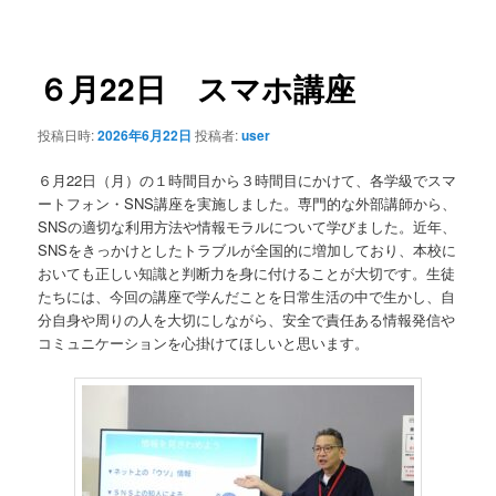
稿
ナ
ビ
ゲ
６月22日 スマホ講座
ー
シ
投稿日時:
2026年6月22日
投稿者:
user
ョ
ン
６月22日（月）の１時間目から３時間目にかけて、各学級でスマ
ートフォン・SNS講座を実施しました。専門的な外部講師から、
SNSの適切な利用方法や情報モラルについて学びました。近年、
SNSをきっかけとしたトラブルが全国的に増加しており、本校に
おいても正しい知識と判断力を身に付けることが大切です。生徒
たちには、今回の講座で学んだことを日常生活の中で生かし、自
分自身や周りの人を大切にしながら、安全で責任ある情報発信や
コミュニケーションを心掛けてほしいと思います。