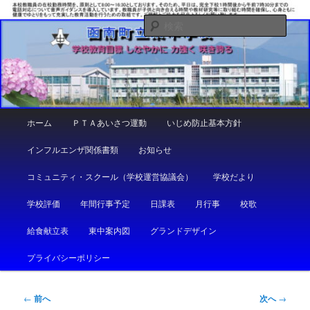
メ
しなやかに 力強く 咲き誇る
イ
検
ン
索
コ
函南町立東中学校
ン
テ
ン
ツ
メ
ホーム
ＰＴＡあいさつ運動
いじめ防止基本方針
へ
イ
移
ン
インフルエンザ関係書類
お知らせ
動
メ
ニ
コミュニティ・スクール（学校運営協議会）
学校だより
ュ
ー
学校評価
年間行事予定
日課表
月行事
校歌
給食献立表
東中案内図
グランドデザイン
プライバシーポリシー
投
←
前へ
次へ
→