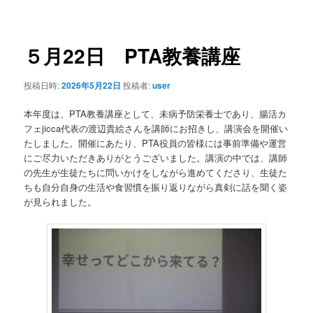
稿
ナ
ビ
ゲ
５月22日 PTA教養講座
ー
シ
投稿日時:
2026年5月22日
投稿者:
user
ョ
ン
本年度は、PTA教養講座として、未病予防栄養士であり、腸活カ
フェjicca代表の渡辺貴絵さんを講師にお招きし、講演会を開催い
たしました。開催にあたり、PTA役員の皆様には事前準備や運営
にご尽力いただきありがとうございました。講演の中では、講師
の先生が生徒たちに問いかけをしながら進めてくださり、生徒た
ちも自分自身の生活や食習慣を振り返りながら真剣に話を聞く姿
が見られました。