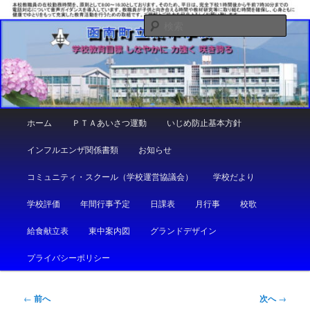
メ
しなやかに 力強く 咲き誇る
イ
検
ン
索
コ
函南町立東中学校
ン
テ
ン
ツ
メ
ホーム
ＰＴＡあいさつ運動
いじめ防止基本方針
へ
イ
移
ン
インフルエンザ関係書類
お知らせ
動
メ
ニ
コミュニティ・スクール（学校運営協議会）
学校だより
ュ
ー
学校評価
年間行事予定
日課表
月行事
校歌
給食献立表
東中案内図
グランドデザイン
プライバシーポリシー
投
←
前へ
次へ
→