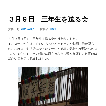
稿
ナ
ビ
ゲ
３月９日 三年生を送る会
ー
シ
投稿日時:
2026年3月9日
投稿者:
user
ョ
ン
３月９日（月）、三年生を送る会が行われました。
１、２年生からは、心のこもったメッセージや動画、歌が贈ら
れ、これまでお世話になった３年生へ感謝の気持ちが届けられま
した。３年生も、その想いに応えるように歌を披露し、体育館は
温かい雰囲気に包まれました。