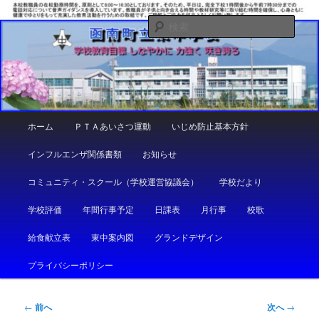
メ
しなやかに 力強く 咲き誇る
イ
検
ン
索
コ
函南町立東中学校
ン
テ
ン
ツ
メ
ホーム
ＰＴＡあいさつ運動
いじめ防止基本方針
へ
イ
移
ン
インフルエンザ関係書類
お知らせ
動
メ
ニ
コミュニティ・スクール（学校運営協議会）
学校だより
ュ
ー
学校評価
年間行事予定
日課表
月行事
校歌
給食献立表
東中案内図
グランドデザイン
プライバシーポリシー
投
←
前へ
次へ
→