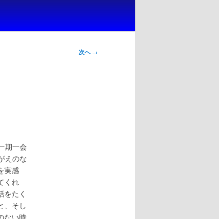
次へ
→
一期一会
がえのな
を実感
てくれ
話をたく
と、そし
のない時