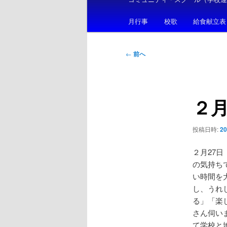
メ
ニ
月行事
校歌
給食献立表
ュ
ー
投
←
前へ
稿
ナ
ビ
２月
ゲ
ー
シ
投稿日時:
2
ョ
ン
２月27
の気持ち
い時間を
し、うれ
る」「楽
さん伺い
て学校と