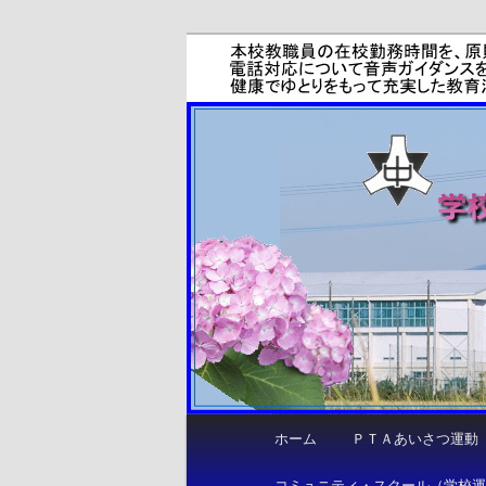
メ
しなやかに 力強く 咲き誇る
イ
ン
函南町立東中
コ
ン
テ
ン
ツ
へ
移
動
メ
ホーム
ＰＴＡあいさつ運動
イ
ン
コミュニティ・スクール（学校