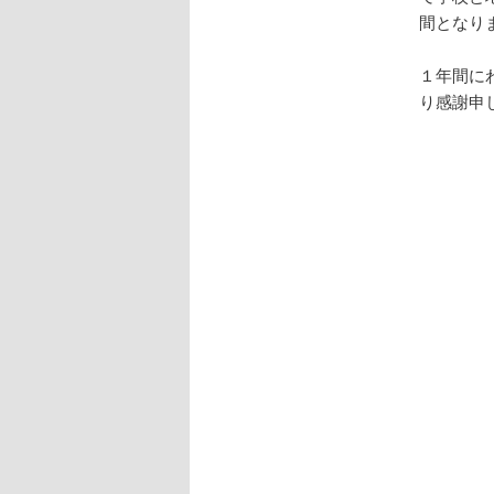
間となり
１年間に
り感謝申