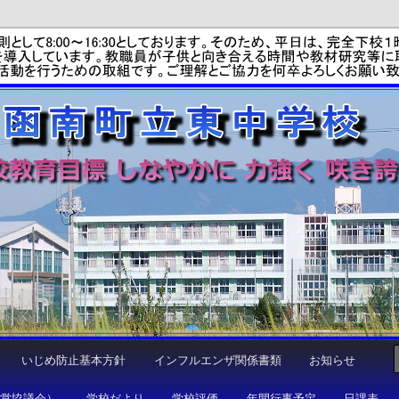
学校
いじめ防止基本方針
インフルエンザ関係書類
お知らせ
運営協議会）
学校だより
学校評価
年間行事予定
日課表