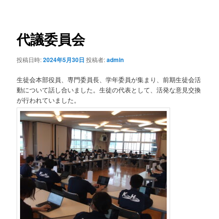
稿
ナ
ビ
ゲ
代議委員会
ー
シ
投稿日時:
2024年5月30日
投稿者:
admin
ョ
ン
生徒会本部役員、専門委員長、学年委員が集まり、前期生徒会活
動について話し合いました。生徒の代表として、活発な意見交換
が行われていました。