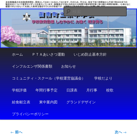
メ
しなやかに 力強く 咲き誇る
イ
検
ン
索
コ
函南町立東中学校
ン
テ
ン
ツ
メ
ホーム
ＰＴＡあいさつ運動
いじめ防止基本方針
へ
イ
移
ン
インフルエンザ関係書類
お知らせ
動
メ
ニ
コミュニティ・スクール（学校運営協議会）
学校だより
ュ
ー
学校評価
年間行事予定
日課表
月行事
校歌
給食献立表
東中案内図
グランドデザイン
プライバシーポリシー
投
←
前へ
次へ
→