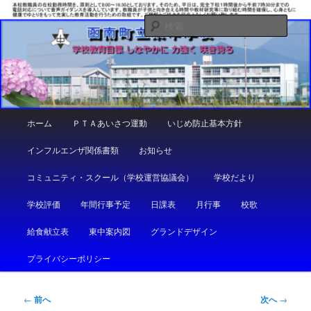
メ
しなやかに 力強く 咲き誇る
イ
検
ン
索
コ
函南町立東中学校
ン
テ
ン
ツ
メ
ホーム
ＰＴＡあいさつ運動
いじめ防止基本方針
へ
イ
移
ン
インフルエンザ関係書類
お知らせ
動
メ
ニ
コミュニティ・スクール（学校運営協議会）
学校だより
ュ
ー
学校評価
年間行事予定
日課表
月行事
校歌
給食献立表
東中案内図
グランドデザイン
プライバシーポリシー
投
←
前へ
次へ
→