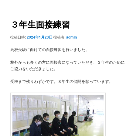
稿
ナ
ビ
ゲ
３年生面接練習
ー
シ
投稿日時:
2024年1月23日
投稿者:
admin
ョ
ン
高校受験に向けての面接練習を行いました。
校外からも多くの方に面接官になっていただき、３年生のために
ご協力をいただきました。
受検まで残りわずかです。３年生の健闘を願っています。