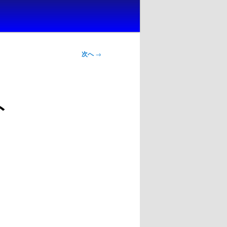
次へ
→
ト