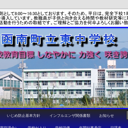
学校
いじめ防止基本方針
インフルエンザ関係書類
お知らせ
運営協議会）
学校だより
学校評価
年間行事予定
日課表