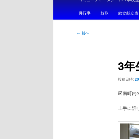
メ
ニ
月行事
校歌
給食献立表
ュ
ー
投
←
前へ
稿
ナ
ビ
3
ゲ
ー
シ
投稿日時:
2
ョ
ン
函南町内
上手に話