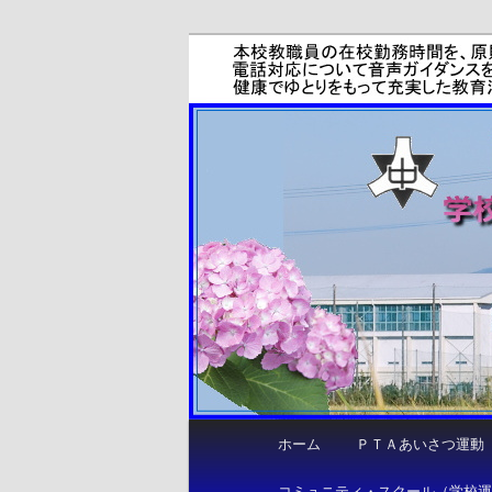
メ
しなやかに 力強く 咲き誇る
イ
ン
函南町立東中
コ
ン
テ
ン
ツ
へ
移
動
メ
ホーム
ＰＴＡあいさつ運動
イ
ン
コミュニティ・スクール（学校