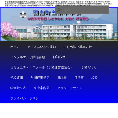
メ
しなやかに 力強く 咲き誇る
イ
検
ン
索
コ
函南町立東中学校
ン
テ
ン
ツ
メ
ホーム
ＰＴＡあいさつ運動
いじめ防止基本方針
へ
イ
移
ン
お知らせ
インフルエンザ関係書類
動
メ
ニ
コミュニティ・スクール（学校運営協議会）
学校だより
ュ
ー
学校評価
年間行事予定
日課表
月行事
校歌
給食献立表
東中案内図
グランドデザイン
プライバシーポリシー